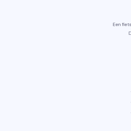
Een fiet
D