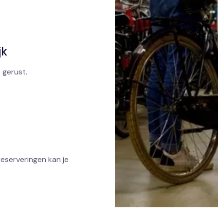
jk
 gerust.
reserveringen kan je