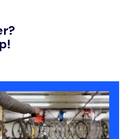
er?
p!