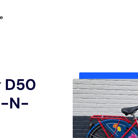
ie
y D50
d-N-