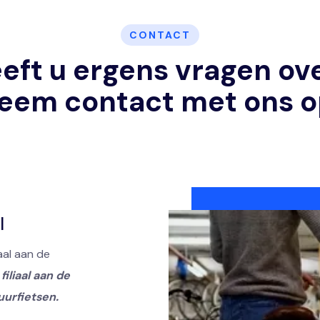
CONTACT
eft u ergens vragen ov
eem contact met ons o
l
aal aan de
filiaal aan de
uurfietsen.