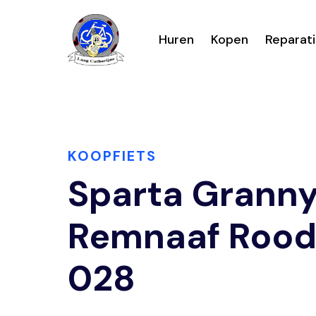
Huren
Kopen
Reparat
KOOPFIETS
Sparta Grann
Remnaaf Roo
028