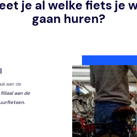
et je al welke fiets je w
gaan huren?
l
aal aan de
filiaal aan de
uurfietsen.