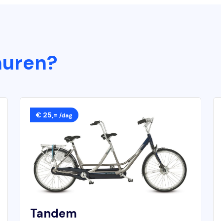
huren?
€ 25,=
/dag
Tandem