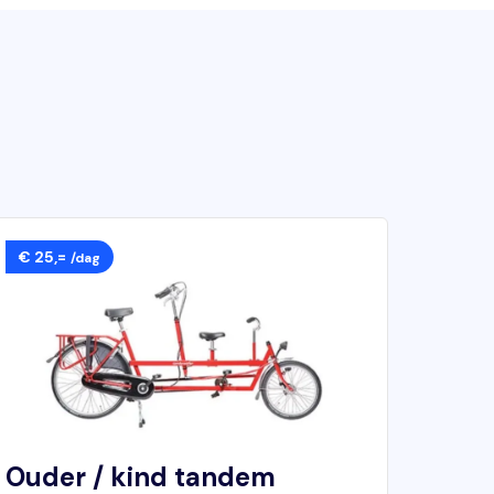
€ 25,=
/dag
Ouder / kind tandem