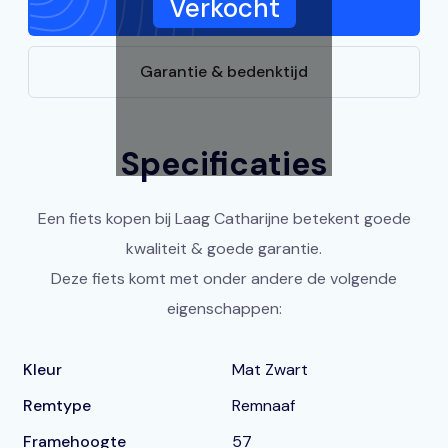
Verkocht
Specificaties
Garantie & bedenktijd
Specificaties
Een fiets kopen bij Laag Catharijne betekent goede
kwaliteit & goede garantie.
Deze fiets komt met onder andere de volgende
eigenschappen:
Kleur
Mat Zwart
Remtype
Remnaaf
Framehoogte
57