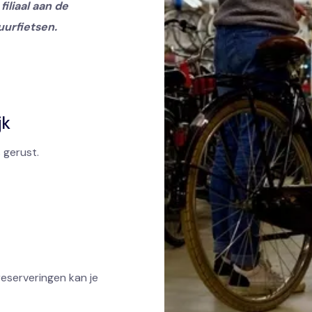
filiaal aan de
uurfietsen.
jk
 gerust.
reserveringen kan je