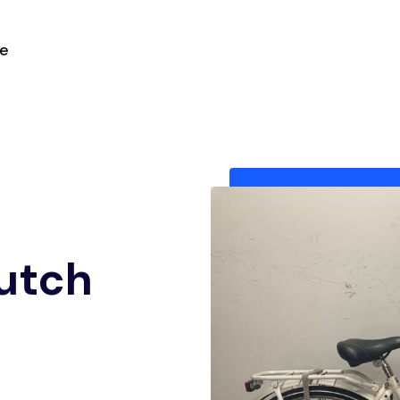
ie
utch