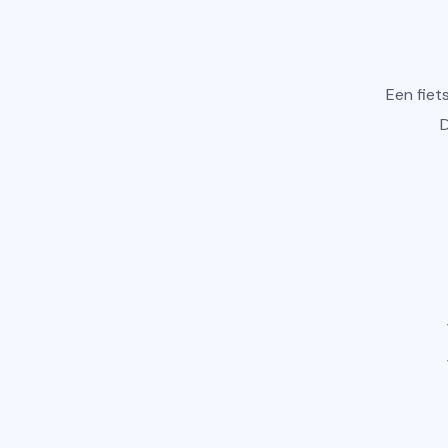
Een fiet
D