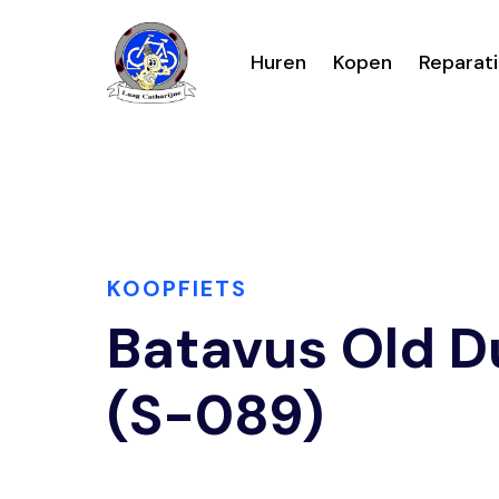
Huren
Kopen
Reparat
KOOPFIETS
Batavus Old D
(S-089)