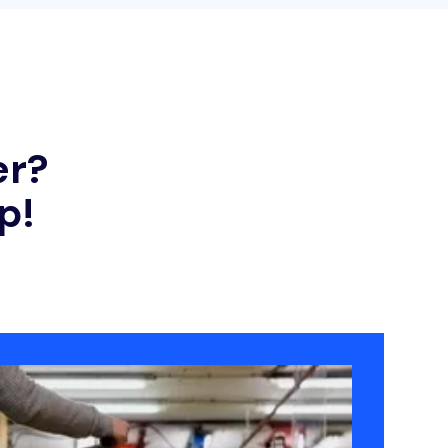
er?
p!